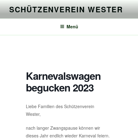
Zum
SCHÜTZENVEREIN WESTER
Inhalt
springen
Menü
Karnevalswagen
begucken 2023
Liebe Familien des Schützenverein
Wester,
nach langer Zwangspause können wir
dieses Jahr endlich wieder Karneval feiern.